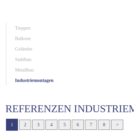
Treppen
Balkone
Geländer
Stahlbau
Metallbau
Industriemontagen
REFERENZEN INDUSTRI
1
2
3
4
5
6
7
8
>