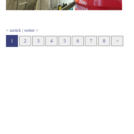
< zurück
|
weiter >
1
2
3
4
5
6
7
8
>
Metallbau Gribner GmbH & Co.
KG
Nehmen Sie Kontakt mit uns auf: