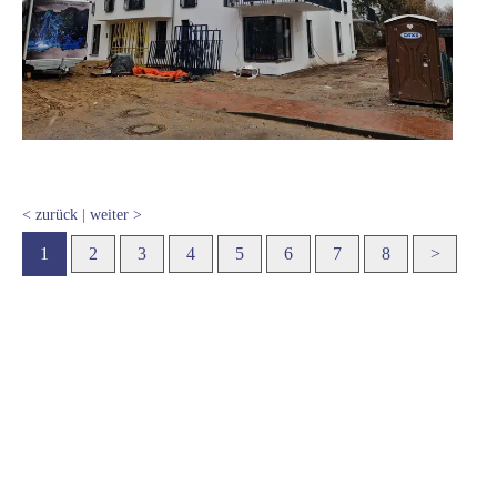
< zurück
|
weiter >
1
2
3
4
5
6
7
8
>
Metallbau Gribner GmbH & Co.