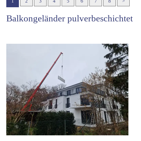
1
2
3
4
5
6
7
8
>
Balkongeländer pulverbeschichtet